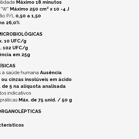
bilidade
Máximo 18 minutos
a “W”
Máximo 250 cm² x 10 -4 J
ção P/L
0,50 a 1,50
mo 26,0%
MICROBIOLÓGICAS
. 10 UFC/g
. 102 UFC/g
ência em 25g
ÍSICAS
ais à saúde humana
Ausência
 ou cinzas insolúveis em ácido
 de 5 na alíquota analisada
os indicativos
 práticas
Máx. de 75 unid. / 50 g
 ORGANOLÉPTICAS
terísticos