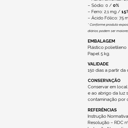
– Sódio: 0 /
0%
– Ferro: 2,1 mg /
15
– Ácido Fólico: 75
* Conforme produto expost
diários podem ser maiore
EMBALAGEM
Plástico polietileno 
Papel 5 kg.
VALIDADE
150 dias a partir da
CONSERVAÇÃO
Conservar em local 
e ao abrigo da luz 
contaminação por c
REFERÊNCIAS
Instrução Normativa
Resolução – RDC nº 