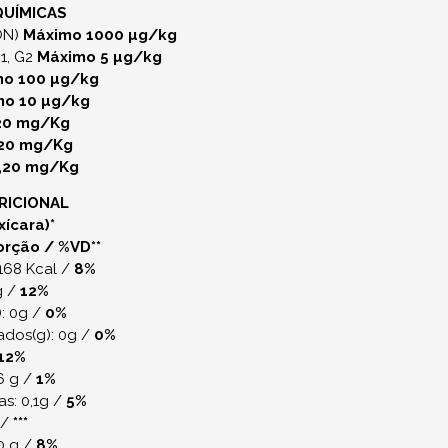
QUÍMICAS
ON)
Máximo 1000 µg/kg
G1, G2
Máximo 5 µg/kg
o 100 µg/kg
mo 10 µg/kg
20 mg/Kg
,20 mg/Kg
,20 mg/Kg
RICIONAL
xícara)*
orção / %VD**
 168 Kcal /
8%
g /
12%
): 0g /
0%
ados(g): 0g /
0%
12%
6 g /
1%
s: 0,1g /
5%
 /
***
,0 g /
8%