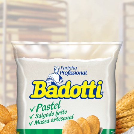
Produtos
Receitas
O Moinho
Contato
Supor