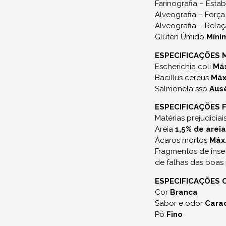
Farinografia – Esta
Alveografia – Forç
Alveografia – Rela
Glúten Úmido
Míni
ESPECIFICAÇÕES 
Escherichia coli
Máx
Bacillus cereus
Máx
Salmonela ssp
Aus
ESPECIFICAÇÕES F
Matérias prejudici
Areia
1,5% de areia
Ácaros mortos
Máx.
Fragmentos de inset
de falhas das boas
ESPECIFICAÇÕES
Cor
Branca
Sabor e odor
Carac
Pó
Fino