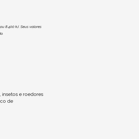
ou 8.400 kJ. Seus valores
o.
, insetos e roedores
sco de