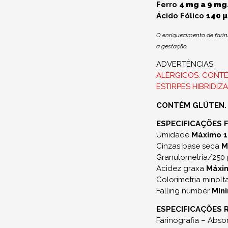
Ferro
4 mg a 9 m
Ácido Fólico
140 
O enriquecimento de fari
a gestação.
ADVERTÊNCIAS
ALÉRGICOS: CONTÉ
ESTIRPES HIBRIDIZ
CONTÉM GLÚTEN.
ESPECIFICAÇÕES 
Umidade
Máximo 1
Cinzas base seca
M
Granulometria/250
Acidez graxa
Máxim
Colorimetria minolt
Falling number
Mín
ESPECIFICAÇÕES 
Farinografia – Abs