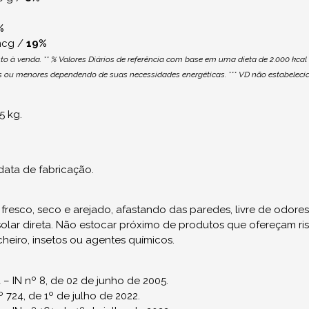
%
 mcg /
19%
o à venda. ** % Valores Diários de referência com base em uma dieta de 2.000 kcal 
s ou menores dependendo de suas necessidades energéticas. *** VD não estabelecid
5 kg.
 data de fabricação.
fresco, seco e arejado, afastando das paredes, livre de odores
solar direta. Não estocar próximo de produtos que ofereçam ri
heiro, insetos ou agentes químicos.
 – IN nº 8, de 02 de junho de 2005.
724, de 1º de julho de 2022.