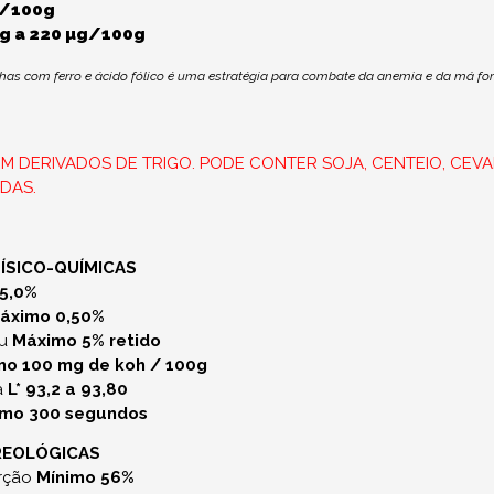
g/100g
µg a 220 µg/100g
nhas com ferro e ácido fólico é uma estratégia para combate da anemia e da má f
M DERIVADOS DE TRIGO. PODE CONTER SOJA, CENTEIO, CEVAD
ADAS.
FÍSICO-QUÍMICAS
5,0%
áximo 0,50%
 µ
Máximo 5% retido
o 100 mg de koh / 100g
a
L* 93,2 a 93,80
imo 300 segundos
REOLÓGICAS
orção
Mínimo 56%