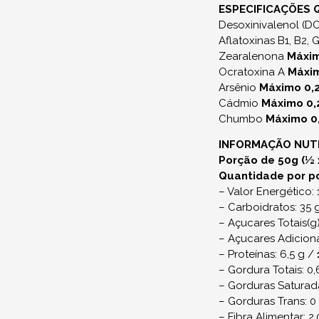
ESPECIFICAÇÕES 
Desoxinivalenol (D
Aflatoxinas B1, B2, 
Zearalenona
Máxim
Ocratoxina A
Máxi
Arsênio
Máximo 0,
Cádmio
Máximo 0
Chumbo
Máximo 0
INFORMAÇÃO NUT
Porção de 50g (½ 
Quantidade por p
– Valor Energético:
– Carboidratos: 35 
– Açucares Totais(g
– Açucares Adicion
– Proteínas: 6,5 g /
– Gordura Totais: 0,
– Gorduras Saturada
– Gorduras Trans: 0
– Fibra Alimentar: 2